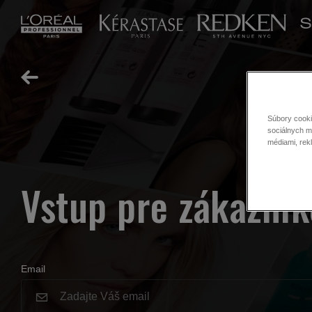
Súbory cooki
sociálnych mé
médiami, rek
Vstup pre zákazník
Email