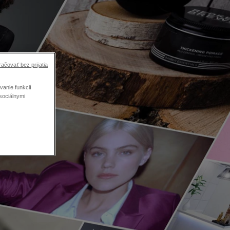
ačovať bez prijatia
anie funkcií
sociálnymi