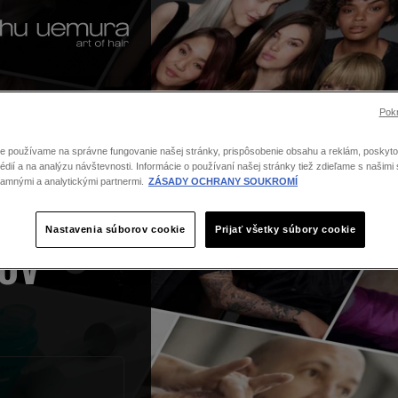
Pokr
e používame na správne fungovanie našej stránky, prispôsobenie obsahu a reklám, poskytov
dií a na analýzu návštevnosti. Informácie o používaní našej stránky tiež zdieľame s našimi 
lamnými a analytickými partnermi.
ZÁSADY OCHRANY SOUKROMÍ
Nastavenia súborov cookie
Prijať všetky súbory cookie
ov